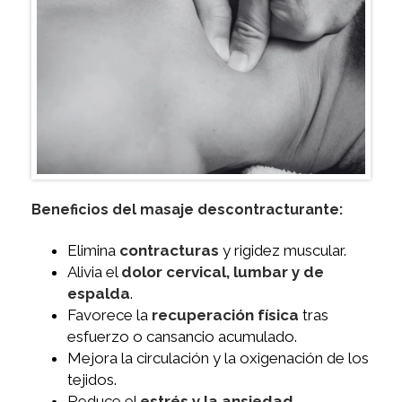
Beneficios del masaje descontracturante:
Elimina
contracturas
y rigidez muscular.
Alivia el
dolor cervical, lumbar y de
espalda
.
Favorece la
recuperación física
tras
esfuerzo o cansancio acumulado.
Mejora la circulación y la oxigenación de los
tejidos.
Reduce el
estrés y la ansiedad
,